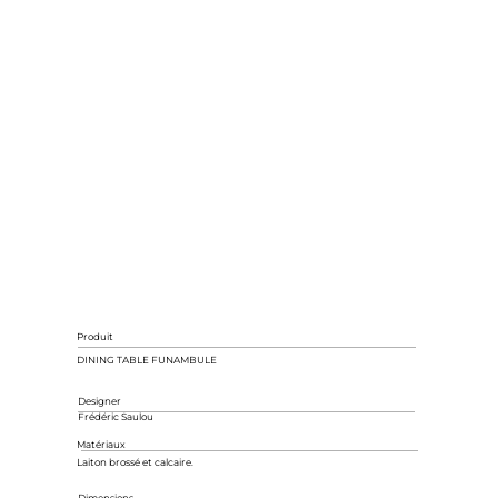
Produit
DINING TABLE FUNAMBULE
Designer
Frédéric Saulou
Matériaux
Laiton brossé et calcaire.