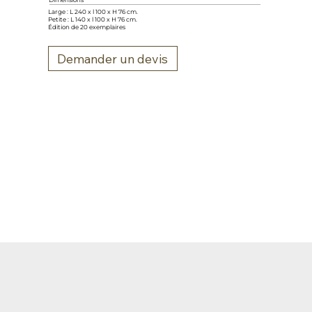
Dimensions
Large : L 240 x l 100 x H 76 cm.
Petite : L 140 x l 100 x H 76 cm.
Édition de 20 exemplaires
Demander un devis