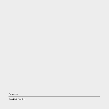
Designer
Frédéric Saulou