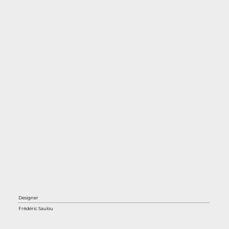
Designer
Frédéric Saulou