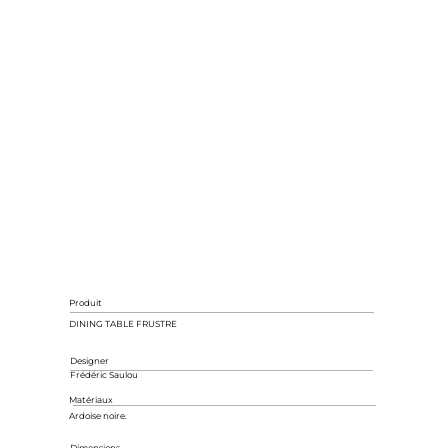
Produit
DINING TABLE FRUSTRE
Designer
Frédéric Saulou
Matériaux
Ardoise noire.