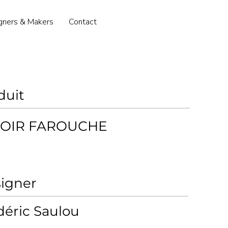
gners & Makers
Contact
duit
ROIR FAROUCHE
igner
déric Saulou