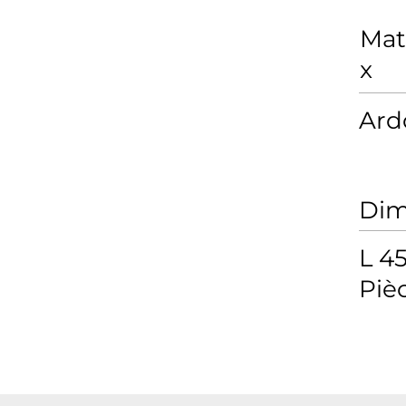
Mat
x
Ardo
Dim
L 45
Piè