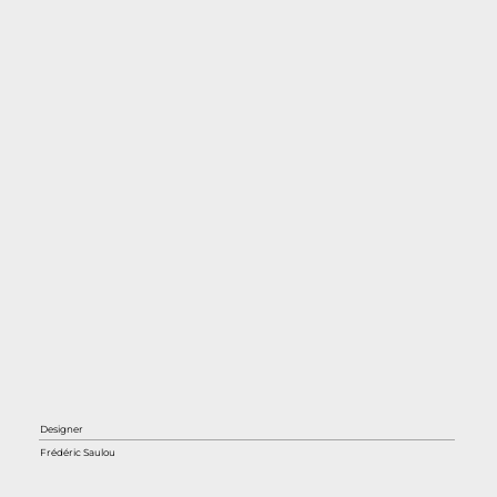
Designer
Frédéric Saulou