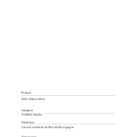
Produit
SIDE TABLE ARCH
Designer
Frédéric Saulou
Matériaux
Calcaire marbrier Buffon de Bourgogne.