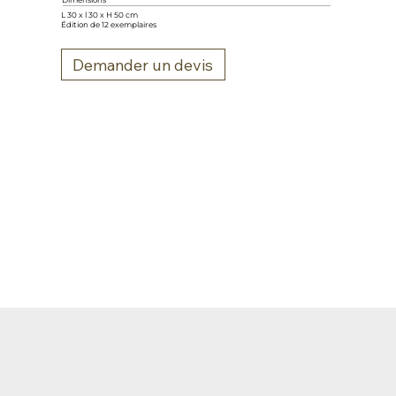
Dimensions
L 30 x l 30 x H 50 cm
Édition de 12 exemplaires
Demander un devis