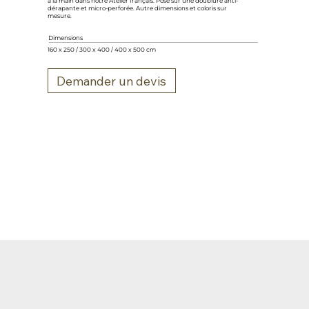
à la main dans notre Atelier français. Posé sur une doublure anti-
dérapante et micro-perforée. Autre dimensions et coloris sur
mesure.
Dimensions
160 x 250 / 300 x 400 / 400 x 500 cm
Demander un devis