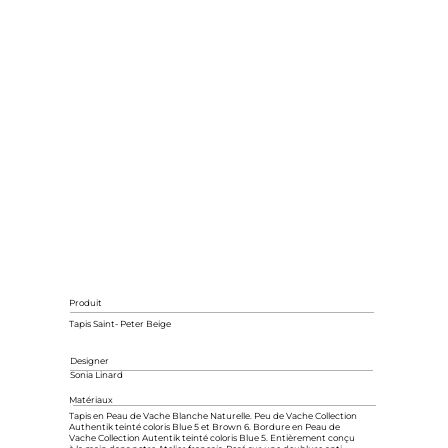
Produit
Tapis Saint- Peter Beige
Designer
Sonia Linard
Matériaux
Tapis en Peau de Vache Blanche Naturelle. Peu de Vache Collection
Authentik teinté coloris Blue 5 et Brown 6. Bordure en Peau de
Vache Collection Autentik teinté coloris Blue 5. Entièrement conçu