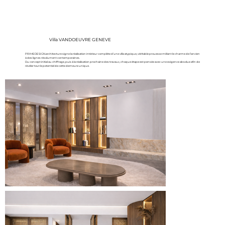
Villa VANDOEUVRE GENEVE
PRIMEDESIGN.architecture signe la réalisation intérieur complète d’une villa atypique, véritable prouesse mêlant le charme de l’ancien
à des lignes résolument contemporaines.
Du concept initial au chiffrage, puis à la réalisation prochaine des travaux, chaque étape est pensée avec une exigence absolue afin de
révéler tout le potentiel de cette demeure unique.