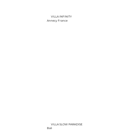
VILLA INFINITY
Annecy France
VILLA SLOW PARADISE
Bali