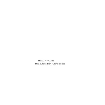
HEALTHY CUBE
Restaurant Bar - Gland Suisse